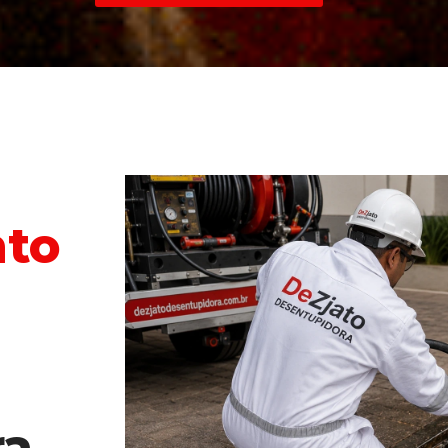
to 
a 