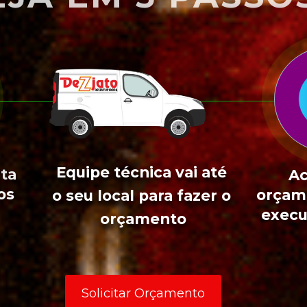
Equipe técnica vai até 
ta 
Ac
s 
orçame
o seu local para fazer o 
execu
orçamento
Solicitar Orçamento