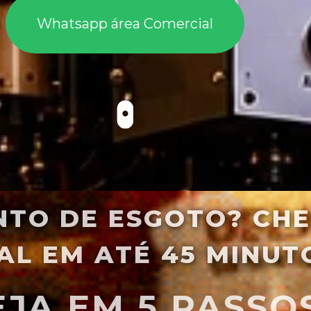
Whatsapp área Comercial
TO DE ESGOTO? CHE
AL EM ATÉ 45 MINUT
VEJA EM 5 PASSO