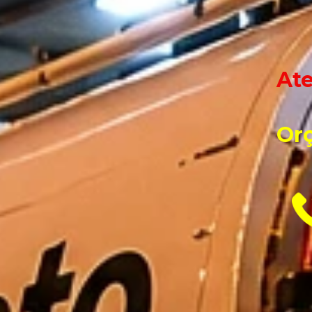
At
Or