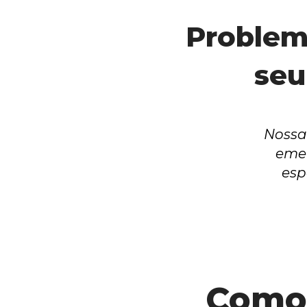
Problem
seu
Nossa 
emer
esp
Como 