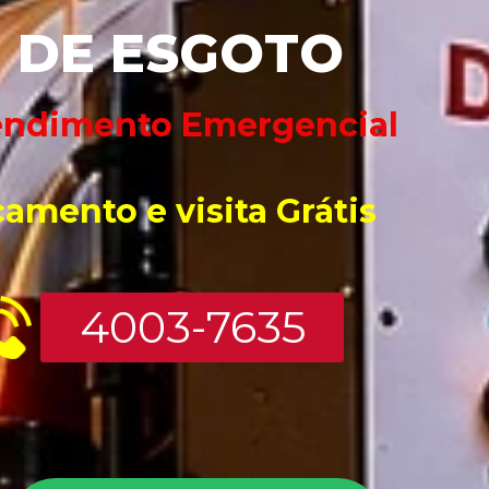
DE ESGOTO
endimento Emergencial 
ç
ame
nto e
 vis
ita Grátis
4003-7635