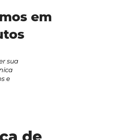
mos em 
utos
r sua 
ica 
s e 
a de 