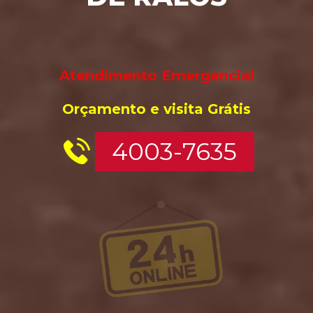
Atendimento Emergencial 
Orç
ame
nto e
 vis
ita Grátis
4003-7635