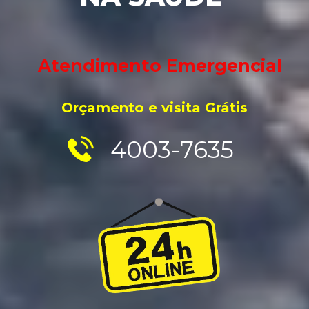
Atendimento Emergencial 
Orç
ame
nto e
 vis
ita Grátis
4003-7635