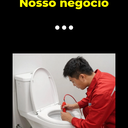
Noss
o negó
ci
o